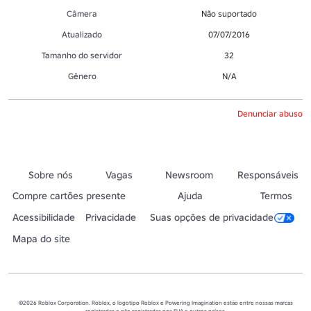
Câmera
Não suportado
Atualizado
07/07/2016
Tamanho do servidor
32
Gênero
N/A
Denunciar abuso
Sobre nós
Vagas
Newsroom
Responsáveis
Compre cartões presente
Ajuda
Termos
Acessibilidade
Privacidade
Suas opções de privacidade
Mapa do site
©2026 Roblox Corporation. Roblox, o logotipo Roblox e Powering Imagination estão entre nossas marcas
registradas e não registradas nos EUA e outros países.