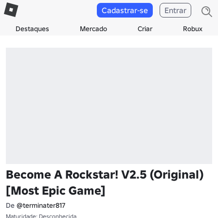
Cadastrar-se
Entrar
Destaques
Mercado
Criar
Robux
Become A Rockstar! V2.5 (Original)
[Most Epic Game]
De
@terminater817
Maturidade: Desconhecida