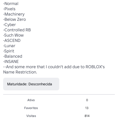
-Normal

-Pixels

-Machinery

-Below Zero

-Cyber

-Controlled RB

-Such Wow

-ASCEND

-Lunar

-Spirit

-Balanced

-INSANE

--And some more that I couldn't add due to ROBLOX's 
Name Restriction.
Maturidade: Desconhecida
Ativo
0
Favoritos
13
Visitas
814