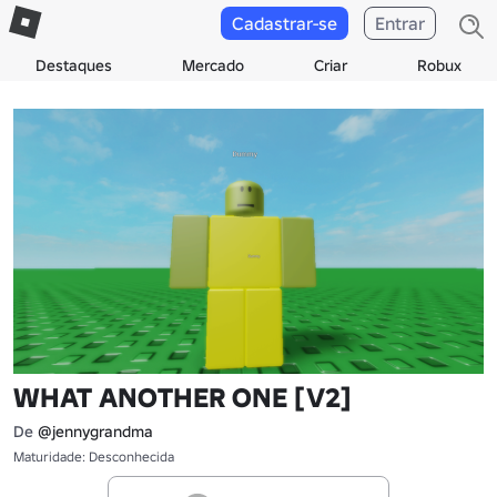
Cadastrar-se
Entrar
Destaques
Mercado
Criar
Robux
WHAT ANOTHER ONE [V2]
De
@jennygrandma
Maturidade: Desconhecida