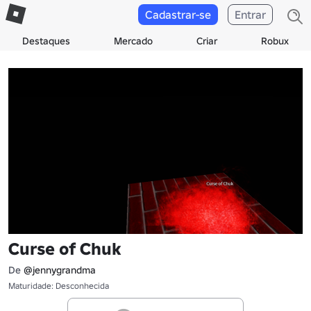
Cadastrar-se
Entrar
Destaques
Mercado
Criar
Robux
Curse of Chuk
De
@jennygrandma
Maturidade: Desconhecida