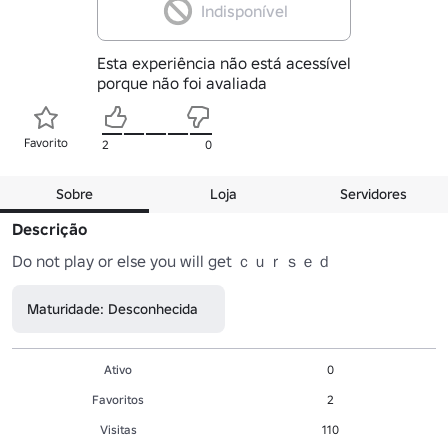
Indisponível
Esta experiência não está acessível
porque não foi avaliada
Favorito
2
0
Sobre
Loja
Servidores
Descrição
Do not play or else you will get ｃｕｒｓｅｄ
Maturidade: Desconhecida
Ativo
0
Favoritos
2
Visitas
110