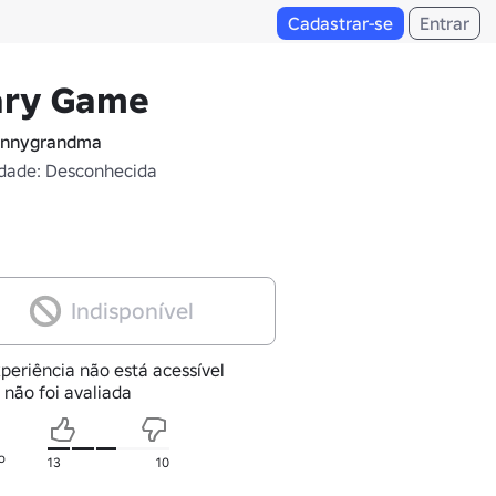
Cadastrar-se
Entrar
ary Game
ennygrandma
dade: Desconhecida
Indisponível
periência não está acessível
 não foi avaliada
o
13
10