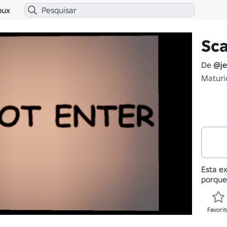
bux
Sc
De
@j
Maturi
Esta ex
porque
Favorit