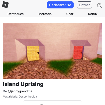
Cadastrar-se
Entrar
Destaques
Mercado
Criar
Robux
Island Uprising
De
@jennygrandma
Maturidade: Desconhecida