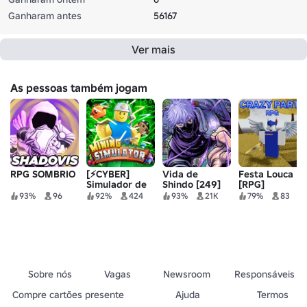
Ganharam antes
56167
Ver mais
As pessoas também jogam
RPG SOMBRIO
[⚡CYBER]
Vida de
Festa Louca
Simulador de
Shindo [249]
[RPG]
Mineração
93%
96
92%
424
93%
21K
79%
83
Sobre nós
Vagas
Newsroom
Responsáveis
Compre cartões presente
Ajuda
Termos