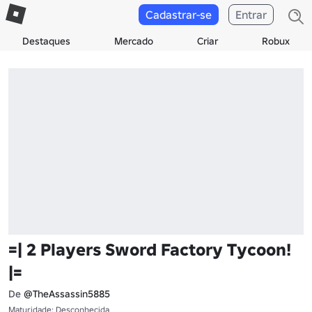
Cadastrar-se
Entrar
Destaques
Mercado
Criar
Robux
=| 2 Players Sword Factory Tycoon!
|=
De
@TheAssassin5885
Maturidade: Desconhecida