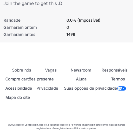
Join the game to get this :D
Raridade
0.0% (Impossível)
Ganharam ontem
0
Ganharam antes
1498
Sobre nós
Vagas
Newsroom
Responsáveis
Compre cartões presente
Ajuda
Termos
Acessibilidade
Privacidade
Suas opções de privacidade
Mapa do site
©2026 Roblox Corporation. Roblox, o logotipo Roblox e Powering Imagination estão entre nossas marcas
registradas e não registradas nos EUA e outros países.