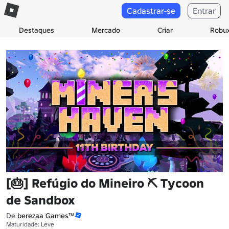
Cadastrar-se
Entrar
Destaques
Mercado
Criar
Robu
[🎂] Refúgio do Mineiro ⛏️ Tycoon
de Sandbox
De
berezaa Games™
Maturidade: Leve