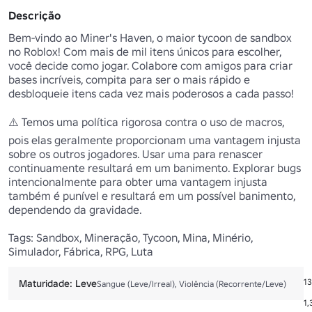
Descrição
Bem-vindo ao Miner's Haven, o maior tycoon de sandbox 
no Roblox! Com mais de mil itens únicos para escolher, 
você decide como jogar. Colabore com amigos para criar 
bases incríveis, compita para ser o mais rápido e 
desbloqueie itens cada vez mais poderosos a cada passo!

⚠️ Temos uma política rigorosa contra o uso de macros, 
pois elas geralmente proporcionam uma vantagem injusta 
sobre os outros jogadores. Usar uma para renascer 
continuamente resultará em um banimento. Explorar bugs 
intencionalmente para obter uma vantagem injusta 
também é punível e resultará em um possível banimento, 
dependendo da gravidade. 

Tags: Sandbox, Mineração, Tycoon, Mina, Minério, 
Simulador, Fábrica, RPG, Luta 
At
1
Maturidade: Leve
Sangue (Leve/Irreal), Violência (Recorrente/Leve)
Fa
1,