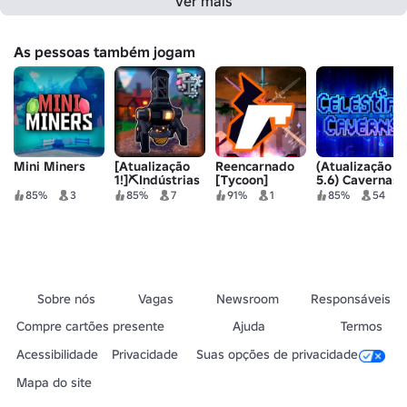
Ver mais
As pessoas também jogam
Mini Miners
[Atualização
Reencarnado
(Atualização
1!]⛏️Indústrias
[Tycoon]
5.6) Cavernas
Tectônicas
Celestiais
85%
3
85%
7
91%
1
85%
54
[DEMO]
Sobre nós
Vagas
Newsroom
Responsáveis
Compre cartões presente
Ajuda
Termos
Acessibilidade
Privacidade
Suas opções de privacidade
Mapa do site