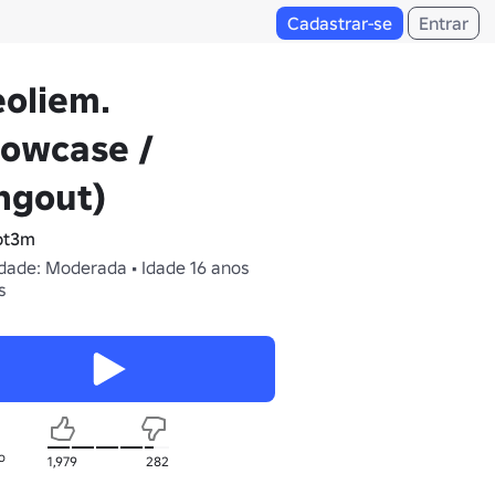
Cadastrar-se
Entrar
oliem.
howcase /
ngout)
ot3m
dade: Moderada • Idade 16 anos
s
o
1,979
282