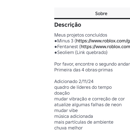
Sobre
Descrição
Meus projetos concluídos

●Minus 3 (
https://www.roblox.com
●Fentanest (
https://www.roblox.c
●Seoliem (Link quebrado)

Por favor, encontre o segundo andar.
Primeira das 4 obras-primas

Adicionado 2/11/24

quadro de líderes do tempo

doação

mudar vibração e correção de cor

atualize algumas falhas de neon

mudar vibe

música adicionada

mais partículas de ambiente

chuva melhor
