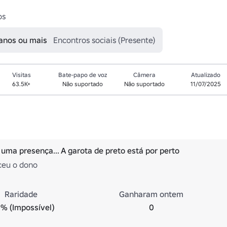
os
 anos ou mais
Encontros sociais (Presente)
Visitas
Bate-papo de voz
Câmera
Atualizado
63.5K+
Não suportado
Não suportado
11/07/2025
 uma presença... A garota de preto está por perto
ceu o dono
Raridade
Ganharam ontem
% (Impossível)
0