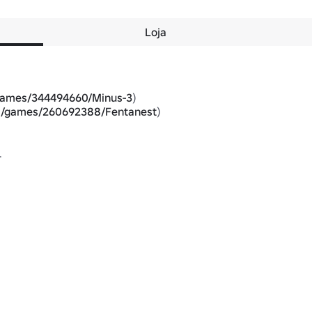
Loja
/games/344494660/Minus-3
)

om/games/260692388/Fentanest
)


