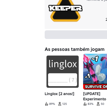
As pessoas também jogam
Linglox [2 anos!]
[UPDATE]
Experimento
Laboratório
89%
125
83%
50