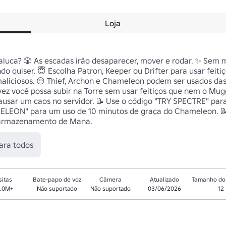
Loja
aluca? 🎲 As escadas irão desaparecer, mover e rodar. ✨ Sem 
o quiser. 😇 Escolha Patron, Keeper ou Drifter para usar feitiç
 maliciosos. 😒 Thief, Archon e Chameleon podem ser usados das
vez você possa subir na Torre sem usar feitiços que nem o Mug
ausar um caos no servidor. 📝 Use o código "TRY SPECTRE" par
MELEON" para um uso de 10 minutos de graça do Chameleon. 📝
e armazenamento de Mana.
ara todos
sitas
Bate-papo de voz
Câmera
Atualizado
Tamanho do 
.0M+
Não suportado
Não suportado
03/06/2026
12