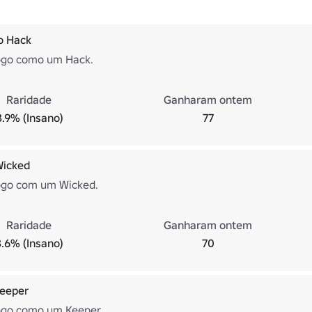
o Hack
ogo como um Hack.
Raridade
Ganharam ontem
3.9% (Insano)
77
Wicked
ogo com um Wicked.
Raridade
Ganharam ontem
3.6% (Insano)
70
eeper
ogo como um Keeper.