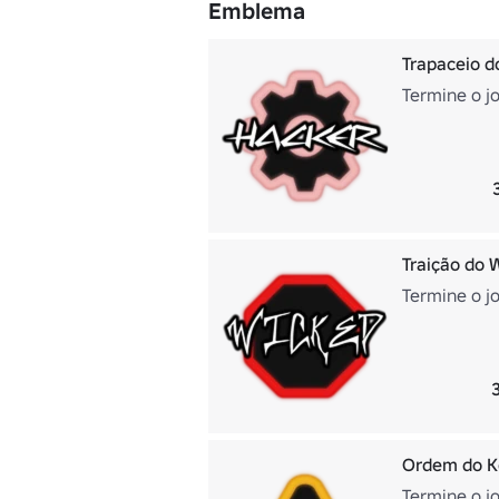
Emblema
Trapaceio d
Termine o j
Traição do 
Termine o j
Ordem do K
Termine o j