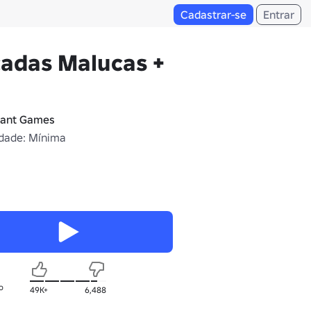
Cadastrar-se
Entrar
adas Malucas +
ant Games
dade: Mínima
o
49K+
6,488