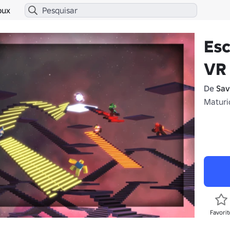
bux
Esc
VR
De
Sav
Maturi
Favorit