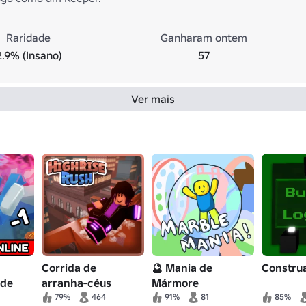
Raridade
Ganharam ontem
2.9% (Insano)
57
Ver mais
Corrida de
🔮 Mania de
Construa
 de
arranha-céus
Mármore
79%
464
91%
81
85%