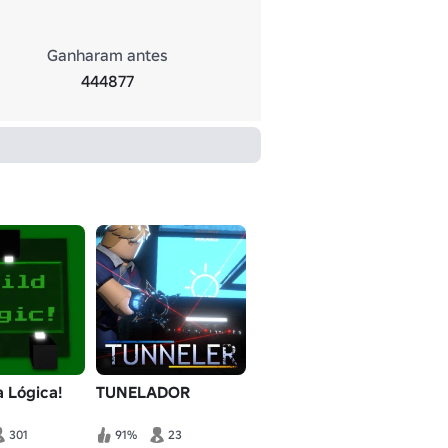
Ganharam antes
444877
 Lógica!
TUNELADOR
301
91%
23