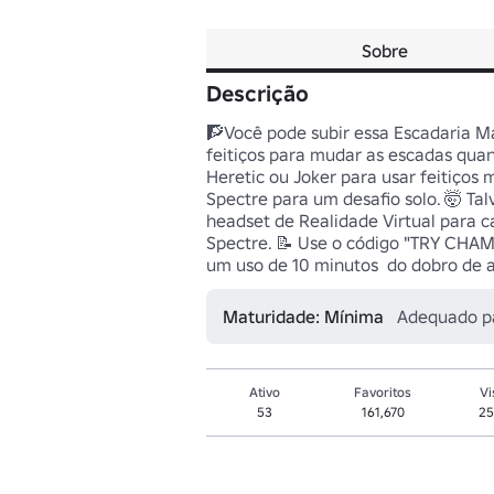
Sobre
Descrição
🧗Você pode subir essa Escadaria M
feitiços para mudar as escadas quand
Heretic ou Joker para usar feitiços
Spectre para um desafio solo. 🤯 Tal
headset de Realidade Virtual para c
Spectre. 📝 Use o código "TRY CHA
um uso de 10 minutos  do dobro d
Maturidade: Mínima
Adequado p
Ativo
Favoritos
Vi
53
161,670
25