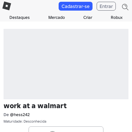
Cadastrar-se
Entrar
Destaques
Mercado
Criar
Robux
work at a walmart
De
@hess242
Maturidade: Desconhecida