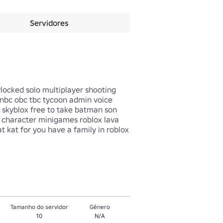
Servidores
cked solo multiplayer shooting 
bc obc tbc tycoon admin voice 
 skyblox free to take batman son 
 character minigames roblox lava 
 kat for you have a family in roblox 
Tamanho do servidor
Gênero
10
N/A