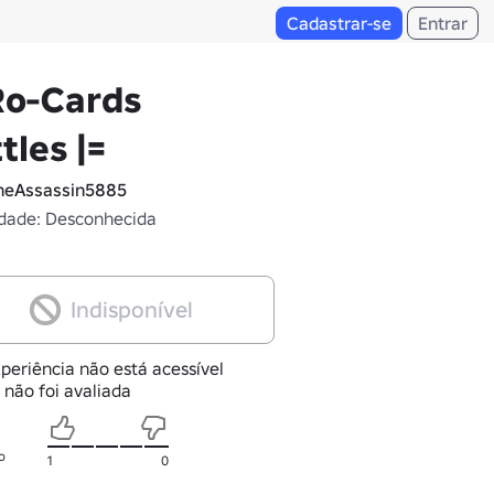
Cadastrar-se
Entrar
Ro-Cards
tles |=
eAssassin5885
dade: Desconhecida
Indisponível
periência não está acessível
 não foi avaliada
o
1
0