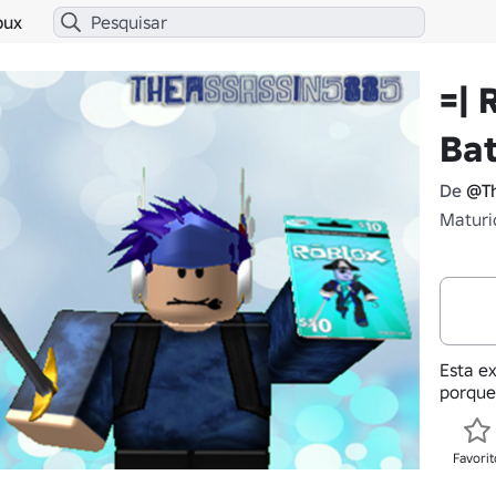
bux
=| 
Bat
De
@Th
Maturi
Esta ex
porque
Favorit