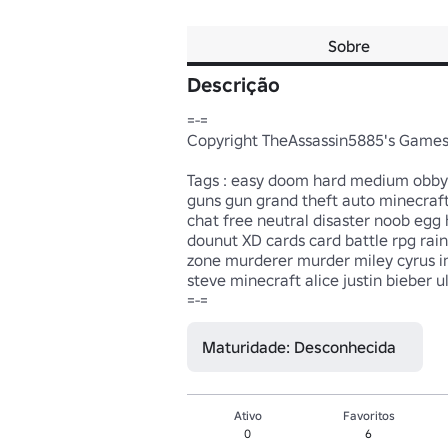
Sobre
Descrição
=-=

Copyright TheAssassin5885's Games.

Tags : easy doom hard medium obby 
guns gun grand theft auto minecraf
chat free neutral disaster noob egg
dounut XD cards card battle rpg rai
zone murderer murder miley cyrus imp
steve minecraft alice justin bieber ul
=-=
Maturidade: Desconhecida
Ativo
Favoritos
0
6