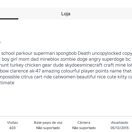
Loja

school parkour superman spongbob Death uncopylocked copylo
t boy girl mom dad mineblox zombie doge angry superdoge bc n
 hunt turkey chicken gear dude skydoesminecraft craft mine lol
nbow clarence ak-47 amazing colourful player points name that
ossible citrus cart ride catwomen beautiful nice cute kitty cat
timate

Visitas
Bate-papo de voz
Câmera
Atualizado
603
Não suportado
Não suportado
05/12/2015