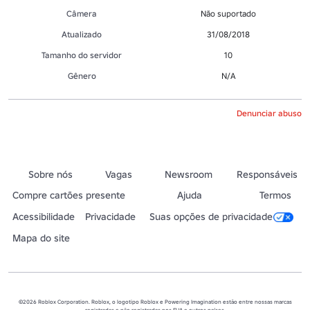
Câmera
Não suportado
Atualizado
31/08/2018
Tamanho do servidor
10
Gênero
N/A
Denunciar abuso
Sobre nós
Vagas
Newsroom
Responsáveis
Compre cartões presente
Ajuda
Termos
Acessibilidade
Privacidade
Suas opções de privacidade
Mapa do site
©2026 Roblox Corporation. Roblox, o logotipo Roblox e Powering Imagination estão entre nossas marcas
registradas e não registradas nos EUA e outros países.