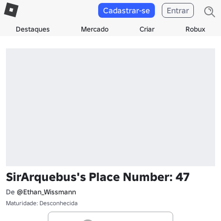
Cadastrar-se
Entrar
Destaques
Mercado
Criar
Robux
SirArquebus's Place Number: 47
De
@Ethan_Wissmann
Maturidade: Desconhecida