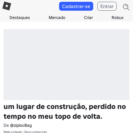
Cadastrar-se
Entrar
Destaques
Mercado
Criar
Robux
um lugar de construção, perdido no
tempo no meu topo de volta.
De
@ziplocBag
Maturidade: Desconhecida