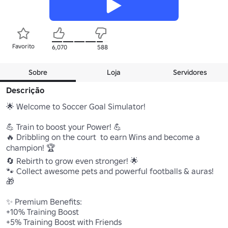
Favorito
6,070
588
Sobre
Loja
Servidores
Descrição
🌟 Welcome to Soccer Goal Simulator! 

💪 Train to boost your Power! 💪

🔥 Dribbling on the court  to earn Wins and become a 
champion! 🏆

🔄 Rebirth to grow even stronger! 🌟

🐾 Collect awesome pets and powerful footballs & auras! 
🎁

✨ Premium Benefits:

+10% Training Boost

+5% Training Boost with Friends
