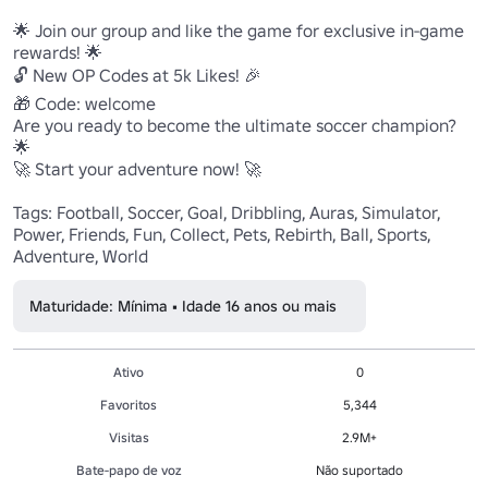
🌟 Join our group and like the game for exclusive in-game 
rewards! 🌟

🔓 New OP Codes at 5k Likes! 🎉

🎁 Code: welcome

Are you ready to become the ultimate soccer champion? 
🌟

🚀 Start your adventure now! 🚀

Tags: Football, Soccer, Goal, Dribbling, Auras, Simulator, 
Power, Friends, Fun, Collect, Pets, Rebirth, Ball, Sports, 
Adventure, World
Maturidade: Mínima • Idade 16 anos ou mais
Ativo
0
Favoritos
5,344
Visitas
2.9M+
Bate-papo de voz
Não suportado