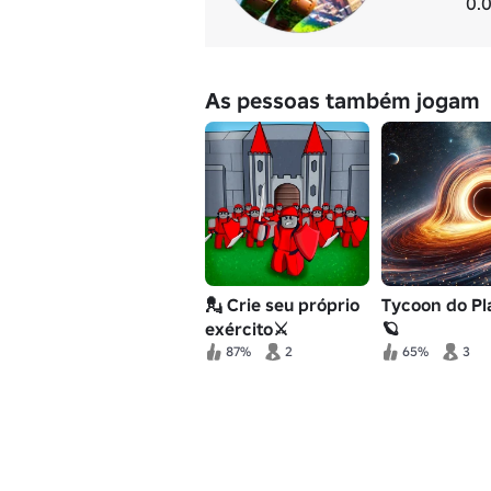
0.0
As pessoas também jogam
💂 Crie seu próprio
Tycoon do Pl
exército⚔️
🪐
87%
2
65%
3