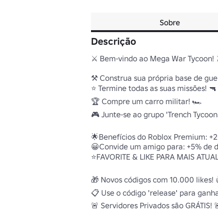
Sobre
Descrição
⚔️ Bem-vindo ao Mega War Tycoon! ⚔
⚒️ Construa sua própria base de guerr
⭐ Termine todas as suas missões! 🔫

🏆 Compre um carro militar! 🏎️

🎮 Junte-se ao grupo 'Trench Tycoons
🌟Benefícios do Roblox Premium: +2
😀Convide um amigo para: +5% de di
⭐FAVORITE & LIKE PARA MAIS ATUAL
🎁 Novos códigos com 10.000 likes! 
📋 Use o código 'release' para ganhar
🚨 Servidores Privados são GRÁTIS! 