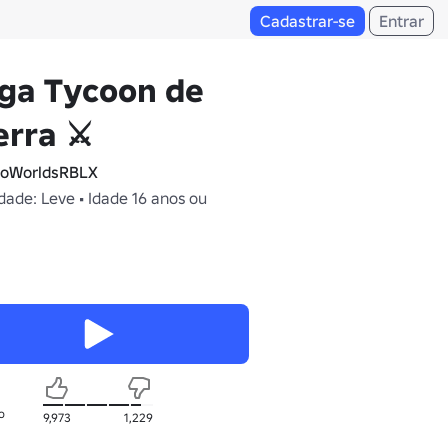
Cadastrar-se
Entrar
ga Tycoon de
rra ⚔️
oWorldsRBLX
dade: Leve • Idade 16 anos ou
o
9,973
1,229