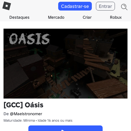
Cadastrar-se
Entrar
Destaques
Mercado
Criar
Robux
[GCC] Oásis
De
@Maelstronomer
Maturidade: Mínima • Idade 16 anos ou mais