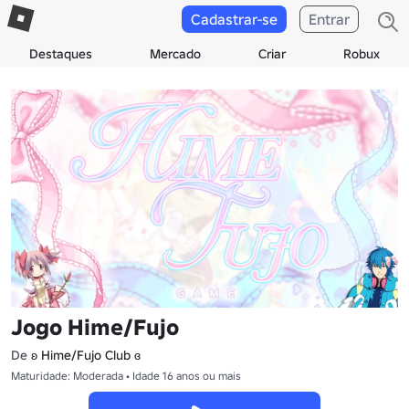
Cadastrar-se
Entrar
Destaques
Mercado
Criar
Robux
Jogo Hime/Fujo
De
ʚ Hime/Fujo Club ɞ
Maturidade: Moderada • Idade 16 anos ou mais