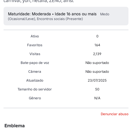
carnival, yuri, hetalia, ZENO, alnst
Maturidade: Moderada • Idade 16 anos ou mais
Medo
(Ocasional/Leve), Encontros sociais (Presente)
Ativo
0
Favoritos
164
Visitas
2,139
Bate-papo de voz
Não suportado
Câmera
Não suportado
Atualizado
23/07/2025
Tamanho do servidor
50
Gênero
N/A
Denunciar abuso
Emblema