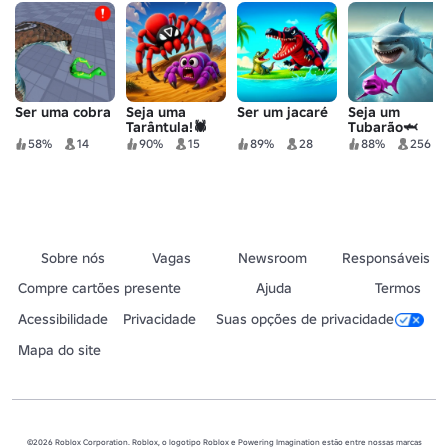
Ser uma cobra
Seja uma
Ser um jacaré
Seja um
Tarântula!🕷️
Tubarão🦈
58%
14
90%
15
89%
28
88%
256
Sobre nós
Vagas
Newsroom
Responsáveis
Compre cartões presente
Ajuda
Termos
Acessibilidade
Privacidade
Suas opções de privacidade
Mapa do site
©2026 Roblox Corporation. Roblox, o logotipo Roblox e Powering Imagination estão entre nossas marcas