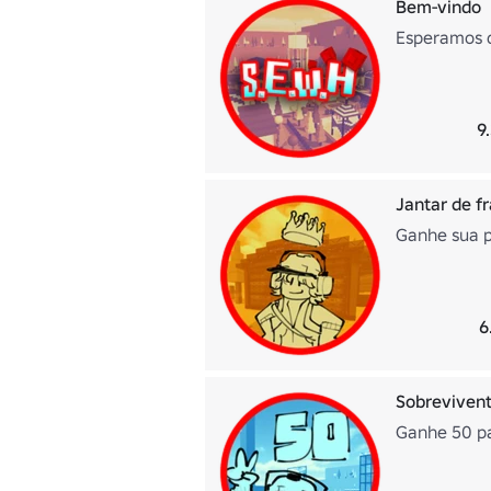
Bem-vindo
Esperamos q
9
Jantar de f
Ganhe sua p
6
Sobreviven
Ganhe 50 pa