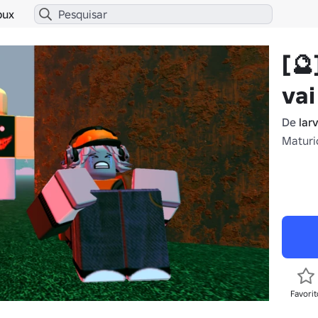
bux
[🔮
vai
De
lar
Maturi
Favorit