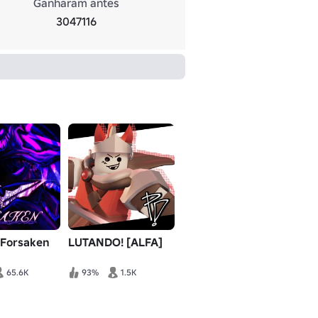
Ganharam antes
3047116
 Forsaken
LUTANDO! [ALFA]
65.6K
93%
1.5K