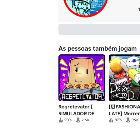
As pessoas também jogam
Regretevator [
[⏰FASHIONA
SIMULADOR DE
LATE] Morrer
ELEVADOR ]
Morte
90%
2.6K
87%
9.9K