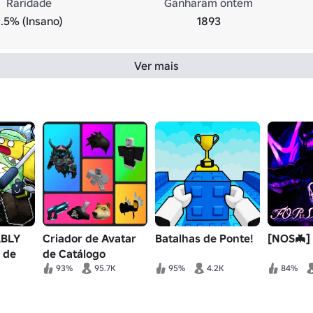
Raridade
Ganharam ontem
1.5% (Insano)
1893
Ver mais
BLY
Criador de Avatar
Batalhas de Ponte!
[NOS🦇]
 de
de Catálogo
93%
95.7K
95%
4.2K
84%