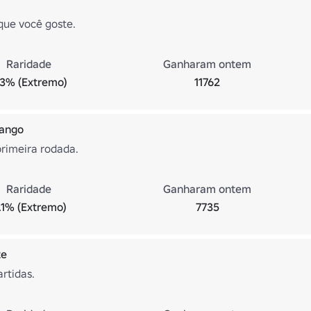
ue você goste.
Raridade
Ganharam ontem
.3% (Extremo)
11762
rango
rimeira rodada.
Raridade
Ganharam ontem
.1% (Extremo)
7735
te
rtidas.