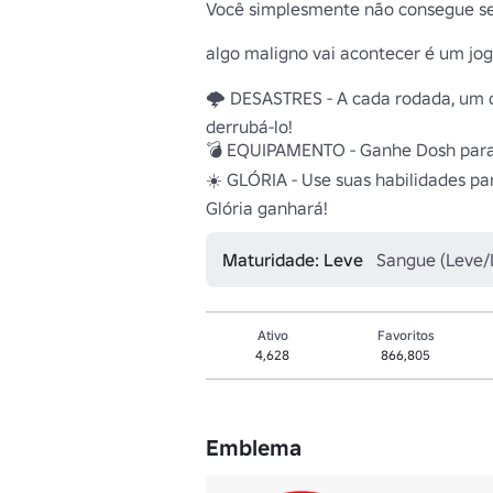
Você simplesmente não consegue se l
algo maligno vai acontecer é um jog
🌩️ DESASTRES - A cada rodada, um 
derrubá-lo! 

💣 EQUIPAMENTO - Ganhe Dosh para c
☀️ GLÓRIA - Use suas habilidades par
Glória ganhará! 
Maturidade: Leve
Sangue (Leve/I
Ativo
Favoritos
4,628
866,805
Emblema