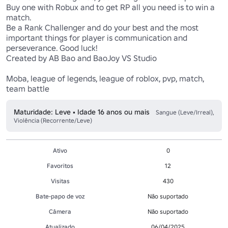
Buy one with Robux and to get RP all you need is to win a 
match. 

Be a Rank Challenger and do your best and the most 
important things for player is communication and 
perseverance. Good luck! 

Created by AB Bao and BaoJoy VS Studio  

Moba, league of legends, league of roblox, pvp, match, 
team battle
Maturidade: Leve • Idade 16 anos ou mais
Sangue (Leve/Irreal),
Violência (Recorrente/Leve)
Ativo
0
Favoritos
12
Visitas
430
Bate-papo de voz
Não suportado
Câmera
Não suportado
Atualizado
06/04/2025