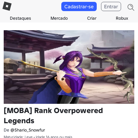
Cadastrar-se
Entrar
Destaques
Mercado
Criar
Robux
[MOBA] Rank Overpowered
Legends
De
@Shario_Snowfur
Maturidade: Leve • Idade 16 anos ou mais