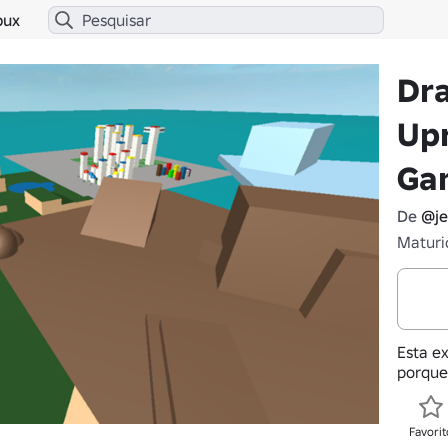
bux
Dra
Upr
Ga
De
@j
Maturi
Esta ex
porque
Favorit