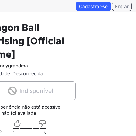
Cadastrar-se
Entrar
gon Ball
ising [Official
me]
ennygrandma
dade: Desconhecida
Indisponível
periência não está acessível
 não foi avaliada
o
1
0