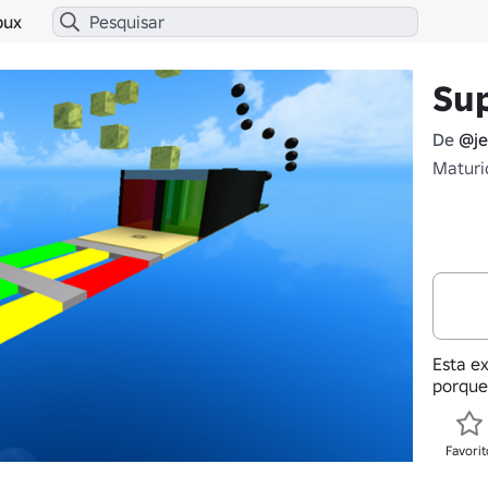
bux
Su
De
@j
Maturi
Esta ex
porque
Favorit