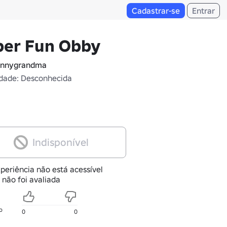
Cadastrar-se
Entrar
per Fun Obby
ennygrandma
dade: Desconhecida
Indisponível
periência não está acessível
 não foi avaliada
o
0
0