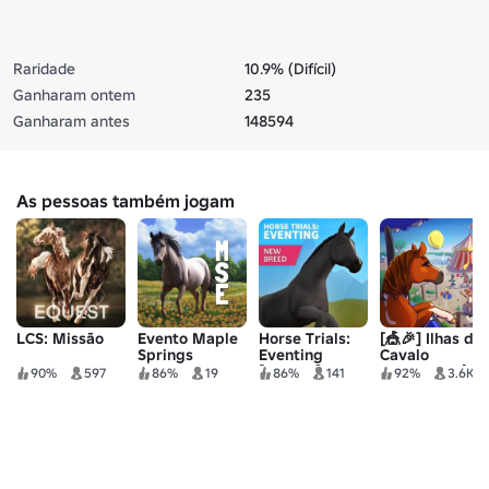
Raridade
10.9% (Difícil)
Ganharam ontem
235
Ganharam antes
148594
As pessoas também jogam
LCS: Missão
Evento Maple
Horse Trials:
[🎪🎉] Ilhas de
Springs
Eventing
Cavalo
[ALPHA]
Selvagem 🐴
90%
597
86%
19
86%
141
92%
3.6K