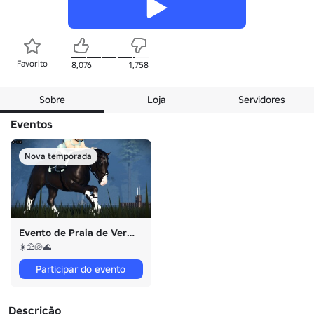
Favorito
8,076
1,758
Sobre
Loja
Servidores
Eventos
Nova temporada
Evento de Praia de Verão
☀️⛱️🐚🌊
Participar do evento
Descrição