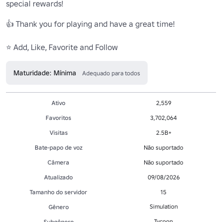
special rewards!

👍 Thank you for playing and have a great time!

⭐ Add, Like, Favorite and Follow
Maturidade: Mínima
Adequado para todos
Ativo
2,559
Favoritos
3,702,064
Visitas
2.5B+
Bate-papo de voz
Não suportado
Câmera
Não suportado
Atualizado
09/08/2026
Tamanho do servidor
15
Simulation
Gênero
Tycoon
Subgênero