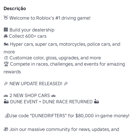
Descrição
👋 Welcome to Roblox’s #1 driving game!

🏢 Build your dealership

🚘 Collect 600+ cars

🏍️ Hyper cars, super cars, motorcycles, police cars, and 
more

🎨 Customize color, gloss, upgrades, and more

🏆 Compete in races, challenges, and events for amazing 
rewards

🎉 NEW UPDATE RELEASED! 🎉

🚗 2 NEW SHOP CARS 🚗 

🏜️ DUNE EVENT + DUNE RACE RETURNED 🏜️

 💰Use code "DUNEDRIFTERS" for $80,000 in-game money!

🎁 Join our massive community for news, updates, and 