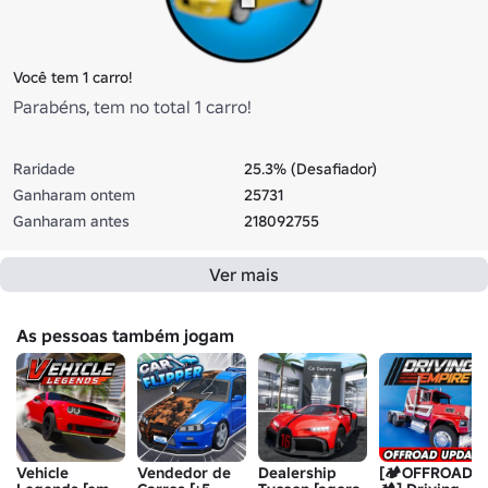
Você tem 1 carro!
Parabéns, tem no total 1 carro!
Raridade
25.3% (Desafiador)
Ganharam ontem
25731
Ganharam antes
218092755
Ver mais
As pessoas também jogam
Vehicle
Vendedor de
Dealership
[🏕️OFFROAD