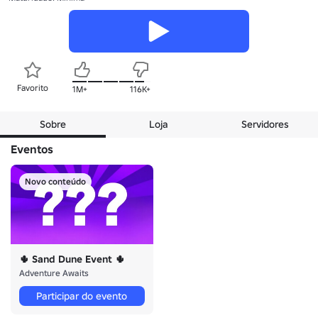
Favorito
1M+
116K+
Sobre
Loja
Servidores
Eventos
Novo conteúdo
🌵 Sand Dune Event 🌵
Adventure Awaits
Participar do evento