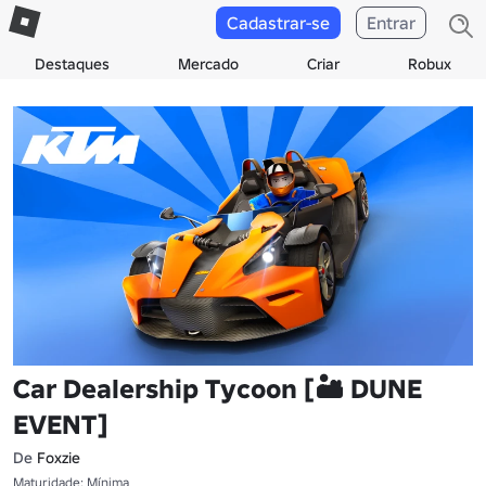
Cadastrar-se
Entrar
Destaques
Mercado
Criar
Robux
Car Dealership Tycoon [🏜️ DUNE
EVENT]
De
Foxzie
Maturidade: Mínima