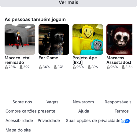
Ver mais
As pessoas também jogam
Macaco letal
Ear Game
Projeto Ape
Macacos
remixado
[ExJ]
Assustados!
73%
392
84%
376
95%
896
96%
3.5K
Sobre nós
Vagas
Newsroom
Responsáveis
Compre cartões presente
Ajuda
Termos
Acessibilidade
Privacidade
Suas opções de privacidade
Mapa do site