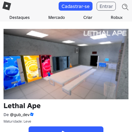
Cadastrar-se
Entrar
Destaques
Mercado
Criar
Robux
Lethal Ape
De
@gub_dev
Maturidade: Leve