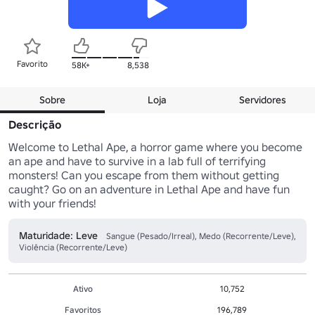
Favorito
58K+
8,538
Sobre
Loja
Servidores
Descrição
Welcome to Lethal Ape, a horror game where you become 
an ape and have to survive in a lab full of terrifying 
monsters! Can you escape from them without getting 
caught? Go on an adventure in Lethal Ape and have fun 
with your friends!
Maturidade: Leve
Sangue (Pesado/Irreal), Medo (Recorrente/Leve),
Violência (Recorrente/Leve)
Ativo
10,752
Favoritos
196,789