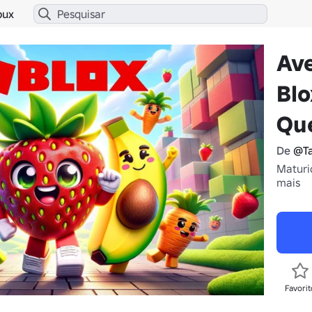
bux
Ave
Blo
Qu
De
@Ta
Maturi
mais
Favorit