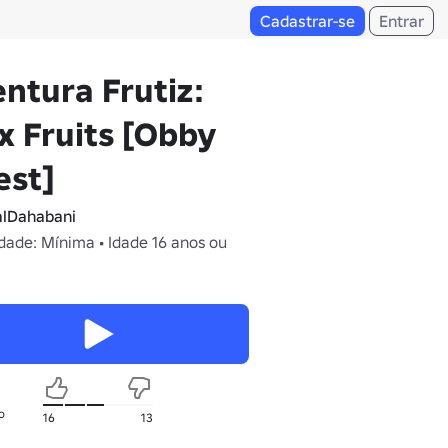
Cadastrar-se
Entrar
ntura Frutiz:
x Fruits [Obby
est]
lDahabani
dade: Mínima • Idade 16 anos ou
o
16
13