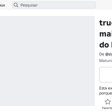
bux
tru
ma
do 
De
@zi
Maturi
Esta ex
porque
Favorit