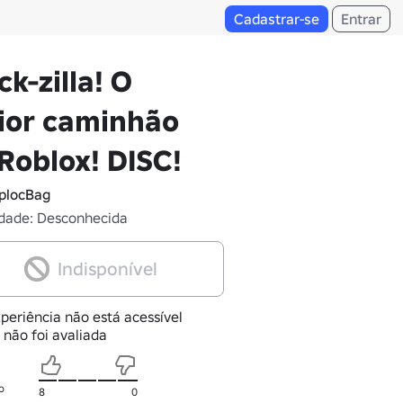
Cadastrar-se
Entrar
ck-zilla! O
ior caminhão
Roblox! DISC!
plocBag
dade: Desconhecida
Indisponível
periência não está acessível
 não foi avaliada
o
8
0