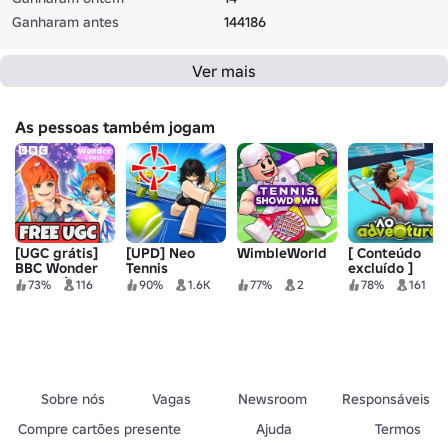
Ganharam antes
144186
Ver mais
As pessoas também jogam
[UGC grátis]
[UPD] Neo
WimbleWorld
[ Conteúdo
BBC Wonder
Tennis
excluído ]
Chase 🧚 Winx
73%
116
90%
1.6K
77%
2
78%
161
Club
Sobre nós
Vagas
Newsroom
Responsáveis
Compre cartões presente
Ajuda
Termos