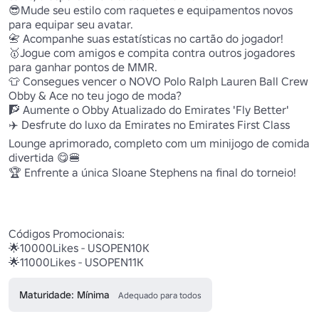
😎Mude seu estilo com raquetes e equipamentos novos 
para equipar seu avatar.

📇 Acompanhe suas estatísticas no cartão do jogador!

🥇Jogue com amigos e compita contra outros jogadores 
para ganhar pontos de MMR.

👕 Consegues vencer o NOVO Polo Ralph Lauren Ball Crew 
Obby & Ace no teu jogo de moda?

🧗 Aumente o Obby Atualizado do Emirates 'Fly Better'

✈️ Desfrute do luxo da Emirates no Emirates First Class 
Lounge aprimorado, completo com um minijogo de comida 
divertida 😋🍔

🏆 Enfrente a única Sloane Stephens na final do torneio!

Códigos Promocionais:

🌟10000Likes - USOPEN10K

🌟11000Likes - USOPEN11K
Maturidade: Mínima
Adequado para todos