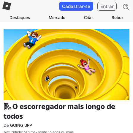
Cadastrar-se
Entrar
Destaques
Mercado
Criar
Robux
🛝 O escorregador mais longo de
todos
De
GOING UPP
Maturidade: Mínima • Idade 16 anos ou mais