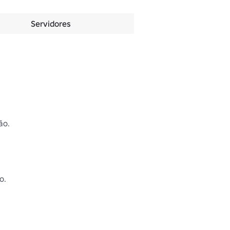
Servidores
o.

o.