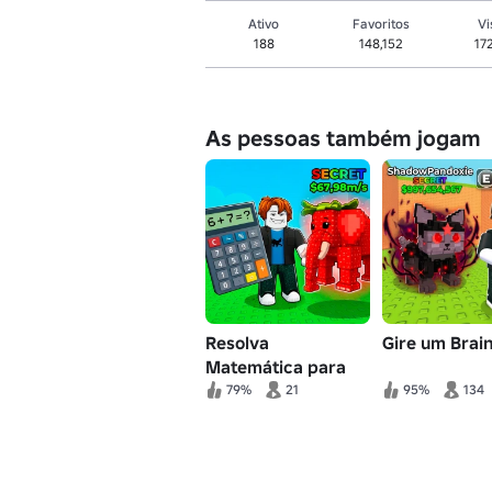
Ativo
Favoritos
Vi
188
148,152
17
As pessoas também jogam
Resolva
Gire um Brain
Matemática para
Brainrots
79%
21
95%
134