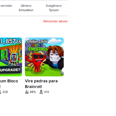
servidor
Gênero
Subgênero
Simulation
Tycoon
Denunciar abuso
 um Bloco
Vire pedras para
!
Brainrot!
328
88%
414