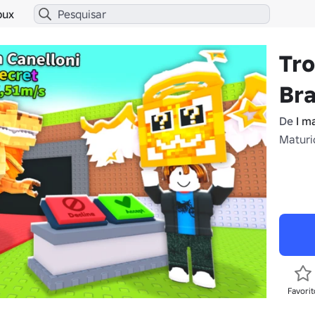
bux
Tr
Bra
De
I m
Maturi
Favorit