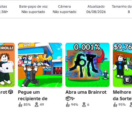
sitas
Bate-papo de voz
Câmera
Atualizado
Tamanho do 
2.5M+
Não suportado
Não suportado
06/08/2026
8
rot 🎲
Pegue um
Abra uma Brainrot
Melhore
recipiente de
📦✨
da Sorte
Brainrot
85%
49
94%
6
95%