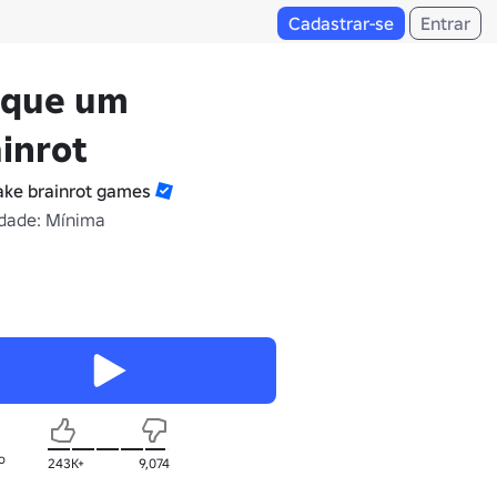
Cadastrar-se
Entrar
oque um
inrot
ake brainrot games
dade: Mínima
o
243K+
9,074