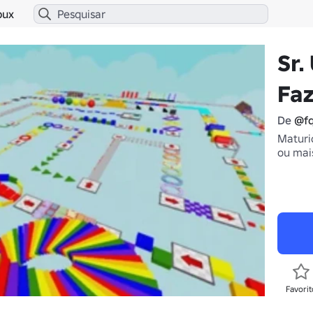
bux
Sr.
Fa
De
@fq
Maturi
ou mai
Favorit