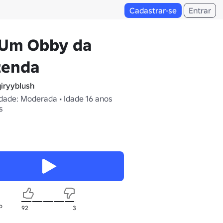
Cadastrar-se
Entrar
 Um Obby da
zenda
iryybIush
dade: Moderada • Idade 16 anos
s
o
92
3