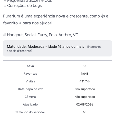
🔹Pequenas adições e QoL

🔸Correções de bugs!

Furarium é uma experiência nova e crescente, como 👍 e 
favorito ⭐ para nos ajudar! 

# Hangout, Social, Furry, Pelo, Anthro, VC 
Maturidade: Moderada • Idade 16 anos ou mais
Encontros
sociais (Presente)
Ativo
15
Favoritos
9,048
Visitas
431.7K+
Bate-papo de voz
Não suportado
Câmera
Não suportado
Atualizado
02/08/2026
Tamanho do servidor
65