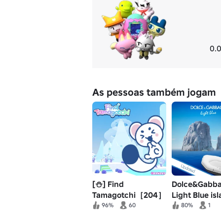
0.0
As pessoas também jogam
[⛄] Find
Dolce&Gabb
Tamagotchi［204］
Light Blue is
96%
60
80%
1