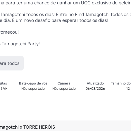
ha para ter uma chance de ganhar um UGC exclusivo de geleira
amagotchi todos os dias! Entre no Find Tamagotchi todos os di
 dia. É um novo desafio para esperar todos os dias!

começou! 

 Tamagotchi Party!

ara todos
sitas
Bate-papo de voz
Câmera
Atualizado
Tamanho do 
.5M+
Não suportado
Não suportado
06/08/2026
12
amagotchi x TORRE HERÓIS