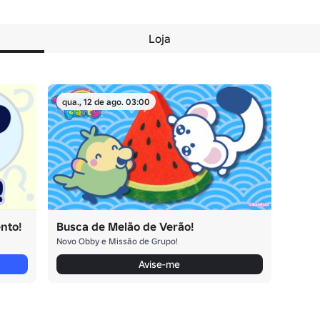
Loja
qua., 12 de ago. 03:00
nto!
Busca de Melão de Verão!
Novo Obby e Missão de Grupo!
Avise-me