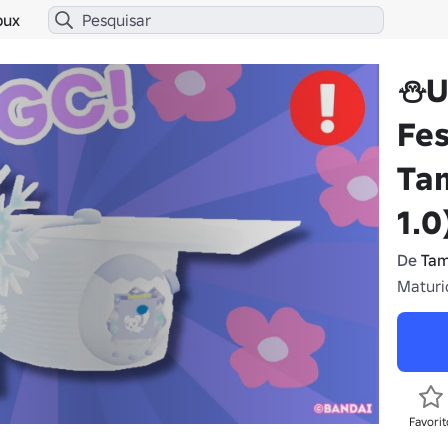
bux
⛄U
Fes
Ta
1.0
De
Tam
Maturi
Favorit