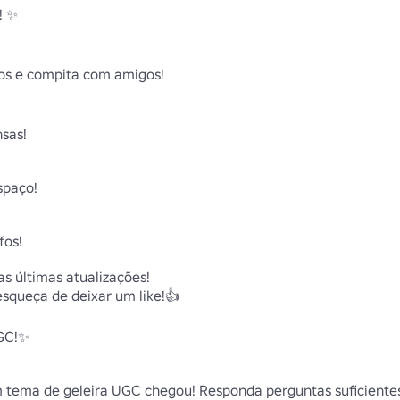
 ✨

os e compita com amigos!

as!

paço!

os!

 últimas atualizações! 

squeça de deixar um like!👍

GC!✨

ema de geleira UGC chegou! Responda perguntas suficientes 