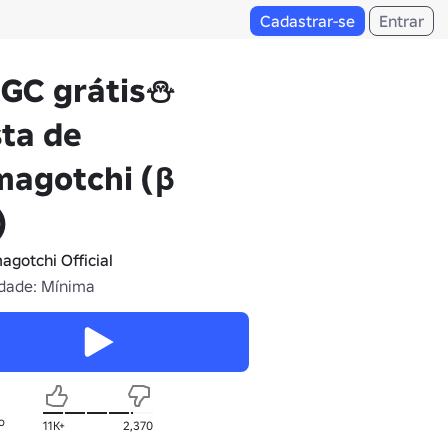
Cadastrar-se
Entrar
GC grátis⛄
ta de
magotchi (β
)
agotchi Official
dade: Mínima
o
11K+
2,370