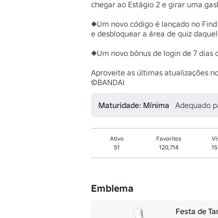
chegar ao Estágio 2 e girar uma gas
◆Um novo código é lançado no Find T
e desbloquear a área de quiz daquele
◆Um novo bônus de login de 7 dias 
Aproveite as últimas atualizações no
©BANDAI
Maturidade: Mínima
Adequado p
Ativo
Favoritos
Vi
51
120,714
15
Emblema
Festa de T