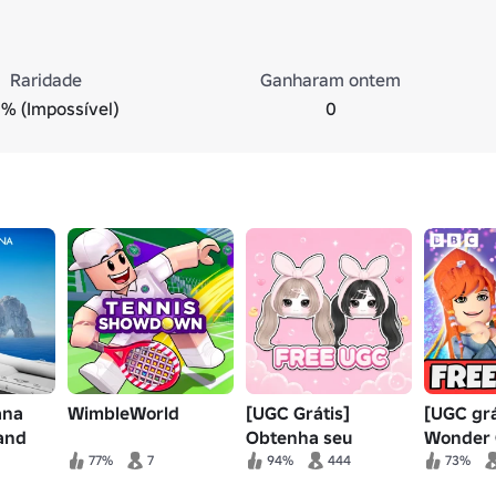
Raridade
Ganharam ontem
% (Impossível)
0
ana
WimbleWorld
[UGC Grátis]
[UGC grá
land
Obtenha seu
Wonder 
avatar! ✨
Winx Cl
77%
7
94%
444
73%