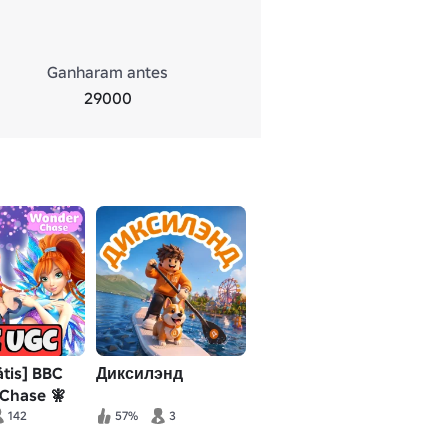
Ganharam antes
29000
tis] BBC
Диксилэнд
Chase 🧚
ub
142
57%
3