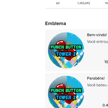
60
1,350,692
14
Emblema
Bem-vindo!
Você entrou
10
Parabéns!
Você bateu 
0.4