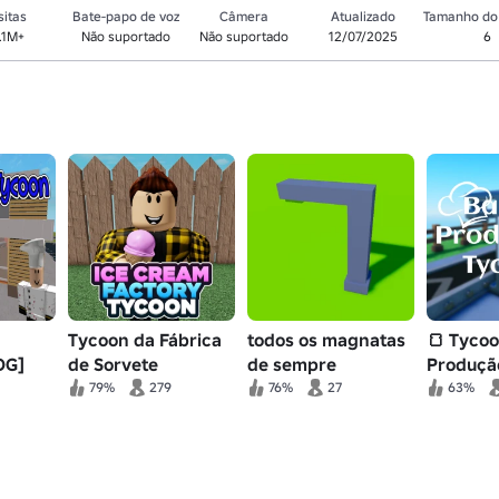
sitas
Bate-papo de voz
Câmera
Atualizado
Tamanho do 
7.1M+
Não suportado
Não suportado
12/07/2025
6
Tycoon da Fábrica
todos os magnatas
🍞 Tyco
OG]
de Sorvete
de sempre
Produçã
Padaria
79%
279
76%
27
63%