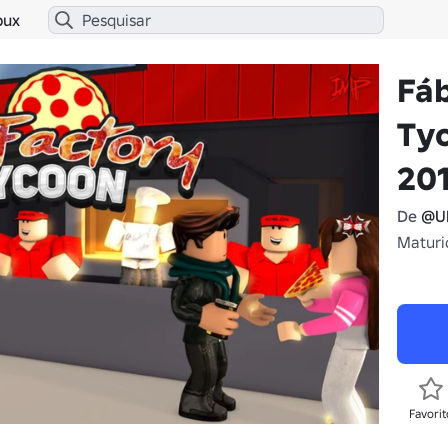
bux
Fáb
Tyc
20
De
@Ul
Maturi
Favorit