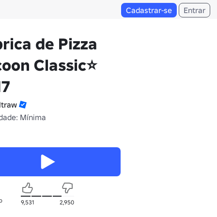
Cadastrar-se
Entrar
rica de Pizza
oon Classic⭐
17
traw
dade: Mínima
o
9,531
2,950