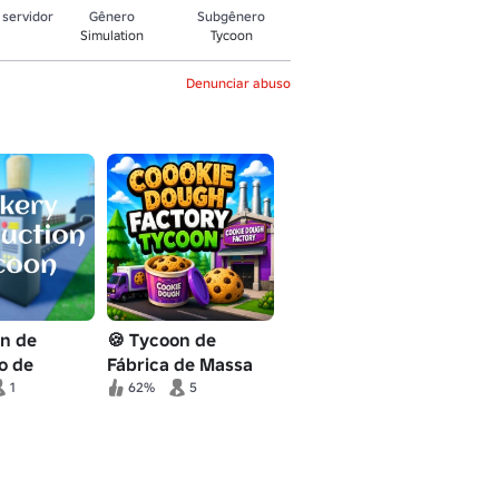
servidor
Gênero
Subgênero
Simulation
Tycoon
Denunciar abuso
on de
🍪 Tycoon de
o de
Fábrica de Massa
 (OBBY!)
de Biscoitos
1
62%
5