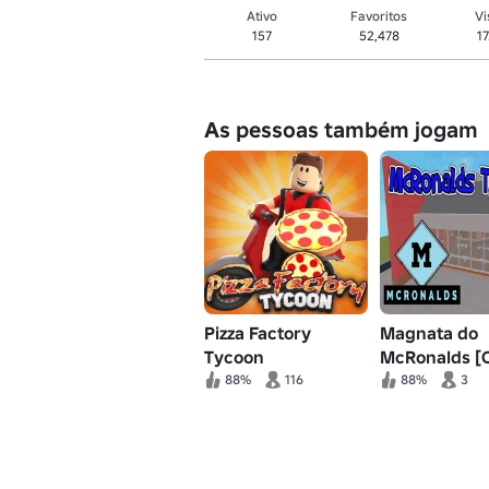
Ativo
Favoritos
Vi
157
52,478
1
As pessoas também jogam
Pizza Factory
Magnata do
Tycoon
McRonalds [
88%
116
88%
3