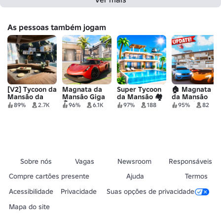
As pessoas também jogam
[V2] Tycoon da
Magnata da
Super Tycoon
🏠 Magnata
Mansão da
Mansão Giga
da Mansão 🏘️
da Mansão
Colina
🏝️
Milionária
89%
2.7K
96%
6.1K
97%
188
95%
82
Sobre nós
Vagas
Newsroom
Responsáveis
Compre cartões presente
Ajuda
Termos
Acessibilidade
Privacidade
Suas opções de privacidade
Mapa do site