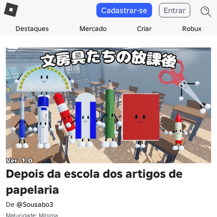
Cadastrar-se
Entrar
Destaques
Mercado
Criar
Robux
Depois da escola dos artigos de
papelaria
De
@Sousabo3
Maturidade: Mínima