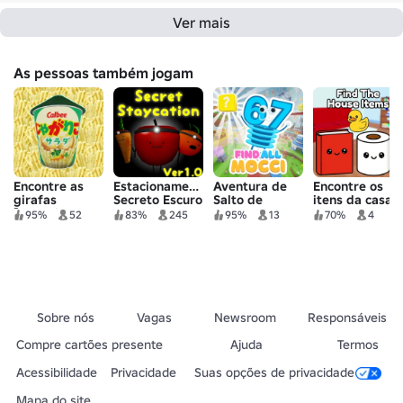
Ver mais
As pessoas também jogam
Encontre as
Estacionamento
Aventura de
Encontre os
girafas
Secreto Escuro
Salto de
itens da casa
[JagaRico
MOCCI
95%
52
83%
245
95%
13
70%
4
World]
[Encontre
todos os
MOCCIs]
Sobre nós
Vagas
Newsroom
Responsáveis
Compre cartões presente
Ajuda
Termos
Acessibilidade
Privacidade
Suas opções de privacidade
Mapa do site