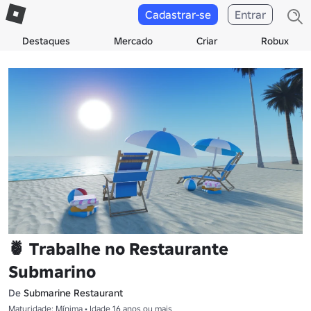
Cadastrar-se
Entrar
Destaques
Mercado
Criar
Robux
🍍 Trabalhe no Restaurante
Submarino
De
Submarine Restaurant
Maturidade: Mínima • Idade 16 anos ou mais