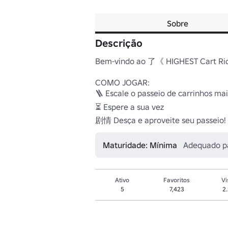
Sobre
Descrição
Bem-vindo ao 了《 HIGHEST Cart Ride
COMO JOGAR:

🪜 Escale o passeio de carrinhos mais
⏳ Espere a sua vez

剧情 Desça e aproveite seu passeio! 
Maturidade: Mínima
Adequado p
Ativo
Favoritos
Vi
5
7,423
2