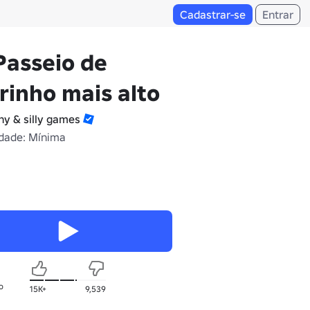
Cadastrar-se
Entrar
Passeio de
rinho mais alto
ny & silly games
dade: Mínima
o
15K+
9,539