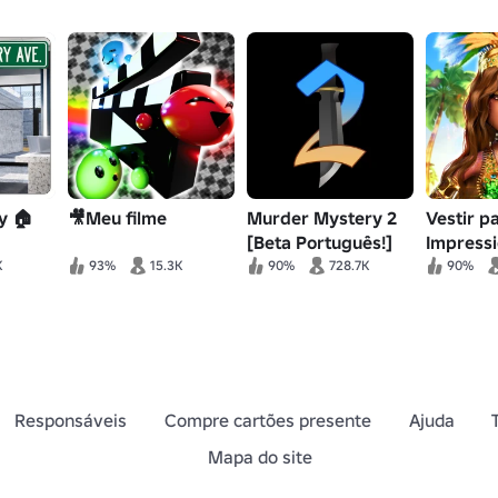
y 🏠
🎥Meu filme
Murder Mystery 2
Vestir p
[Beta Português!]
Impress
K
93%
15.3K
90%
728.7K
90%
Responsáveis
Compre cartões presente
Ajuda
Mapa do site