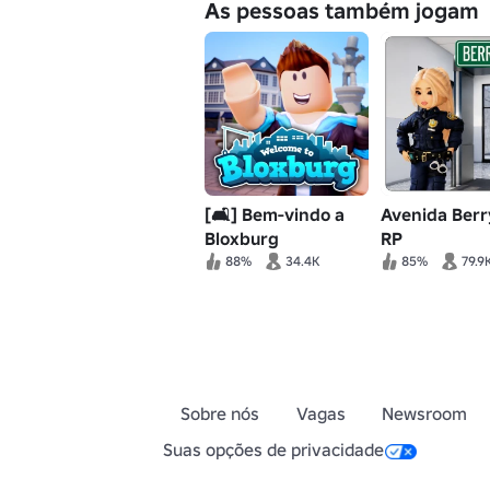
As pessoas também jogam
[🛋️] Bem-vindo a
Avenida Berr
Bloxburg
RP
88%
34.4K
85%
79.9
Sobre nós
Vagas
Newsroom
Suas opções de privacidade