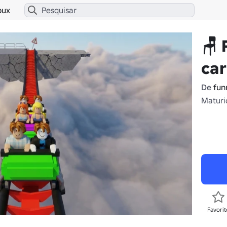
bux
🪑 
car
De
fun
Maturi
Favorit