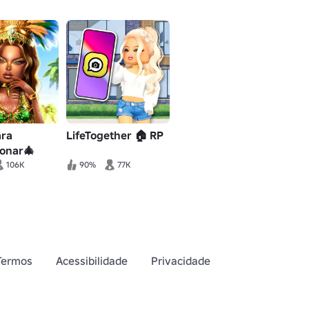
ara
LifeTogether 🏠 RP
ionar🎄
106K
90%
77K
Termos
Acessibilidade
Privacidade