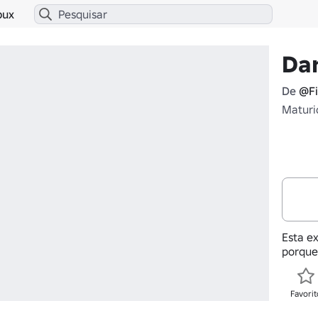
bux
Dar
De
@Fi
Maturi
Esta ex
porque
Favorit