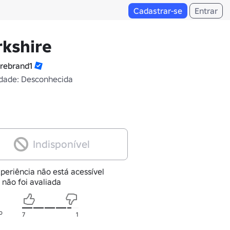
Cadastrar-se
Entrar
kshire
rebrand1
dade: Desconhecida
Indisponível
periência não está acessível
 não foi avaliada
o
7
1