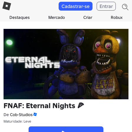
Cadastrar-se
Entrar
Destaques
Mercado
Criar
Robux
FNAF: Eternal Nights 🍕
De
Cob-Studios
Maturidade: Leve