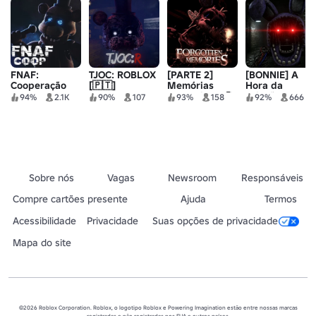
FNAF:
TJOC: ROBLOX
[PARTE 2]
[BONNIE] A
Cooperação
[🇵🇹]
Memórias
Hora da
Esquecidas 🍕
Criação
94%
2.1K
90%
107
93%
158
92%
666
Sobre nós
Vagas
Newsroom
Responsáveis
Compre cartões presente
Ajuda
Termos
Acessibilidade
Privacidade
Suas opções de privacidade
Mapa do site
©2026 Roblox Corporation. Roblox, o logotipo Roblox e Powering Imagination estão entre nossas marcas
registradas e não registradas nos EUA e outros países.