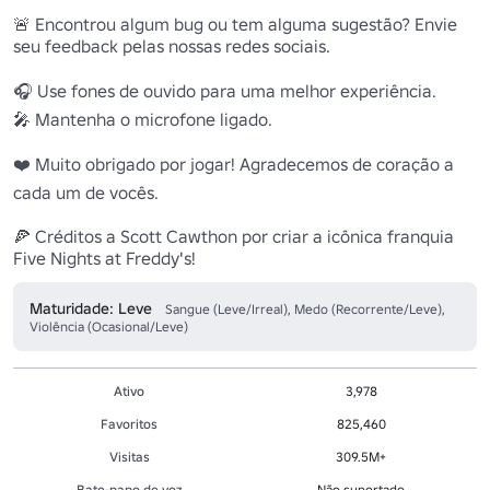
🚨 Encontrou algum bug ou tem alguma sugestão? Envie 
seu feedback pelas nossas redes sociais.

🎧 Use fones de ouvido para uma melhor experiência.

🎤 Mantenha o microfone ligado.

❤️ Muito obrigado por jogar! Agradecemos de coração a 
cada um de vocês.

🍕 Créditos a Scott Cawthon por criar a icônica franquia 
Five Nights at Freddy's!
Maturidade: Leve
Sangue (Leve/Irreal), Medo (Recorrente/Leve),
Violência (Ocasional/Leve)
Ativo
3,978
Favoritos
825,460
Visitas
309.5M+
Bate-papo de voz
Não suportado