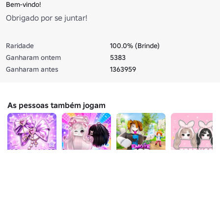
Bem-vindo!
Obrigado por se juntar!
Raridade
100.0% (Brinde)
Ganharam ontem
5383
Ganharam antes
1363959
As pessoas também jogam
AFK Para UGC
AFK Para UGC
Emote Para
[UGC Grátis]
🎀 [OBBIES &
UGC 🌟
Obtenha seu
MINIGAMES]
avatar! ✨
98%
363
95%
50
97%
42
94%
375