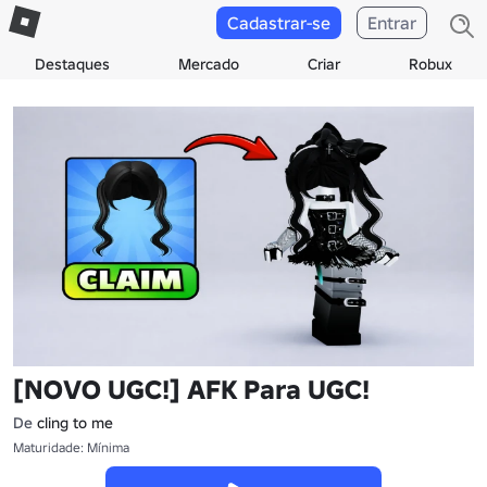
Cadastrar-se
Entrar
Destaques
Mercado
Criar
Robux
[NOVO UGC!] AFK Para UGC!
De
cling to me
Maturidade: Mínima