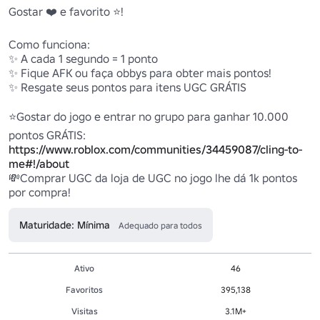
Gostar ❤️ e favorito ⭐!

Como funciona: 

✨ A cada 1 segundo = 1 ponto

✨ Fique AFK ou faça obbys para obter mais pontos!

✨ Resgate seus pontos para itens UGC GRÁTIS 

⭐Gostar do jogo e entrar no grupo para ganhar 10.000 
pontos GRÁTIS: 
https://www.roblox.com/communities/34459087/cling-to-
me#!/about
💸Comprar UGC da loja de UGC no jogo lhe dá 1k pontos 
por compra!
Maturidade: Mínima
Adequado para todos
Ativo
46
Favoritos
395,138
Visitas
3.1M+