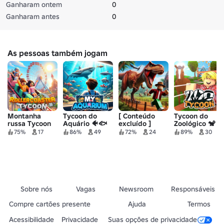
Ganharam ontem
0
Ganharam antes
0
As pessoas também jogam
Montanha
Tycoon do
[ Conteúdo
Tycoon do
russa Tycoon
Aquário 🐠🐟
excluído ]
Zoológico 🐒
🎢
75%
17
86%
49
72%
24
89%
30
Sobre nós
Vagas
Newsroom
Responsáveis
Compre cartões presente
Ajuda
Termos
Acessibilidade
Privacidade
Suas opções de privacidade