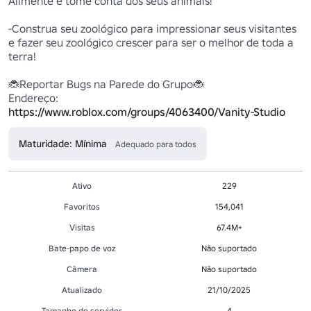
Alimente e tome conta dos seus animais!

-Construa seu zoológico para impressionar seus visitantes 
e fazer seu zoológico crescer para ser o melhor de toda a 
terra!

🐞Reportar Bugs na Parede do Grupo🐞

Endereço: 
https://www.roblox.com/groups/4063400/Vanity-Studio
Maturidade: Mínima
Adequado para todos
Ativo
229
Favoritos
154,041
Visitas
67.4M+
Bate-papo de voz
Não suportado
Câmera
Não suportado
Atualizado
21/10/2025
Tamanho do servidor
4