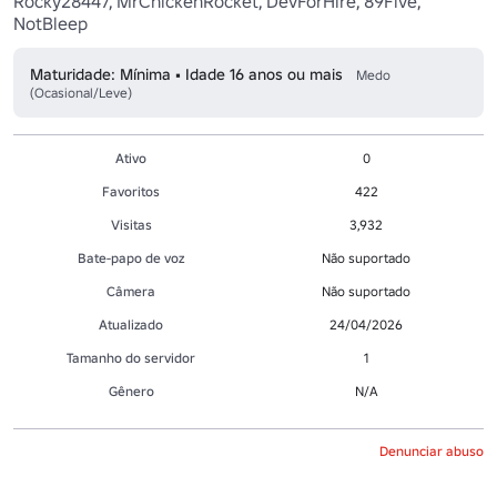
Rocky28447, MrChickenRocket, DevForHire, 89Five, 
NotBleep
Maturidade: Mínima • Idade 16 anos ou mais
Medo
(Ocasional/Leve)
Ativo
0
Favoritos
422
Visitas
3,932
Bate-papo de voz
Não suportado
Câmera
Não suportado
Atualizado
24/04/2026
Tamanho do servidor
1
Gênero
N/A
Denunciar abuso