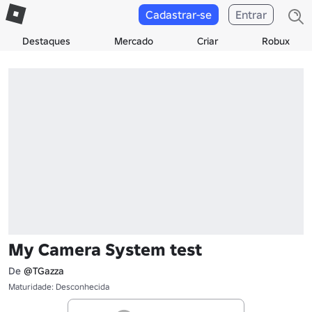
Cadastrar-se
Entrar
Destaques
Mercado
Criar
Robux
My Camera System test
De
@TGazza
Maturidade: Desconhecida