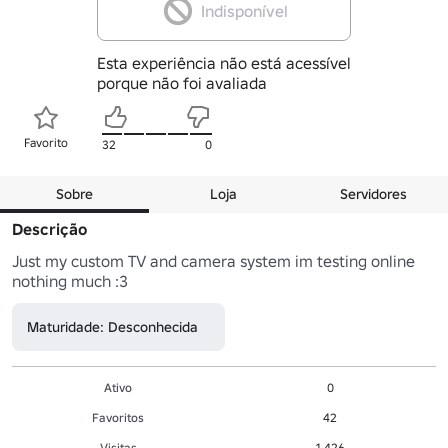
Indisponível
Esta experiência não está acessível
porque não foi avaliada
Favorito
32
0
Sobre
Loja
Servidores
Descrição
Just my custom TV and camera system im testing online 
nothing much :3
Maturidade: Desconhecida
Ativo
0
Favoritos
42
Visitas
1,426