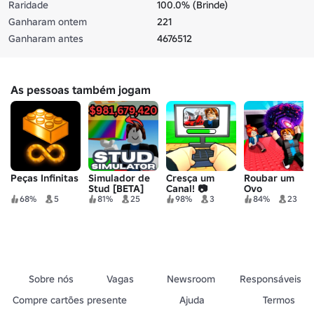
Raridade
100.0% (Brinde)
Ganharam ontem
221
Ganharam antes
4676512
As pessoas também jogam
Peças Infinitas
Simulador de
Cresça um
Roubar um
Stud [BETA]
Canal! 📷
Ovo
68%
5
81%
25
98%
3
84%
23
Sobre nós
Vagas
Newsroom
Responsáveis
Compre cartões presente
Ajuda
Termos