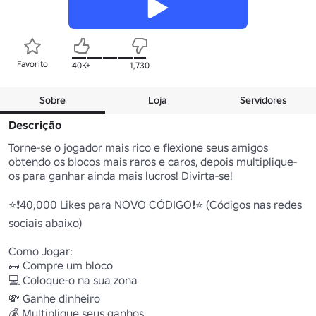
Favorito
40K+
1,730
Sobre
Loja
Servidores
Descrição
Torne-se o jogador mais rico e flexione seus amigos 
obtendo os blocos mais raros e caros, depois multiplique-
os para ganhar ainda mais lucros! Divirta-se!

⭐❗40,000 Likes para NOVO CÓDIGO❗⭐ (Códigos nas redes 
sociais abaixo)

Como Jogar:

🧱 Compre um bloco

💻 Coloque-o na sua zona

💸 Ganhe dinheiro

💰 Multiplique seus ganhos
