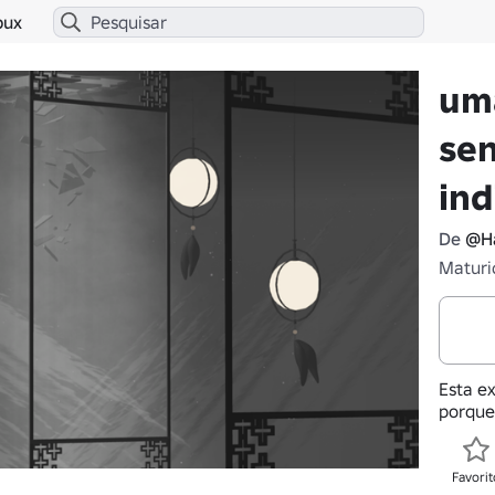
bux
um
se
ind
De
@H
Maturi
Esta ex
porque
Favorit