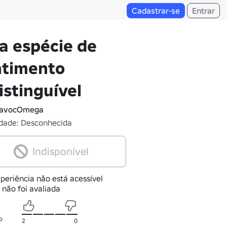
Cadastrar-se
Entrar
a espécie de
ntimento
istinguível
avocOmega
dade: Desconhecida
Indisponível
periência não está acessível
 não foi avaliada
o
2
0