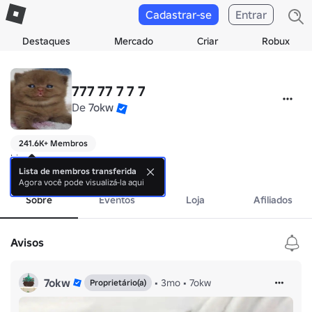
Cadastrar-se
Entrar
Destaques
Mercado
Criar
Robux
777 77 7 7 7
De
7okw
241.6K+ Membros
hi
mais
Lista de membros transferida
Agora você pode visualizá-la aqui
Sobre
Eventos
Loja
Afiliados
Avisos
7okw
•
3mo
•
7okw
Proprietário(a)